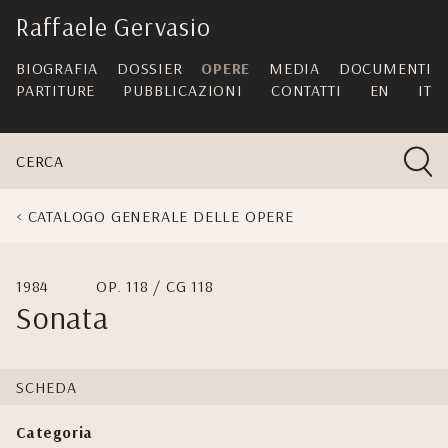
skip
Raffaele Gervasio
navigation
BIOGRAFIA
DOSSIER
OPERE
MEDIA
DOCUMENTI
PARTITURE
PUBBLICAZIONI
CONTATTI
EN
IT
CERCA
CATALOGO GENERALE DELLE OPERE
1984
OP. 118 / CG 118
Sonata
SCHEDA
Categoria