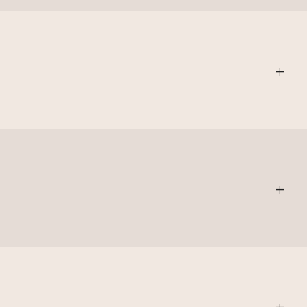
+
+
+