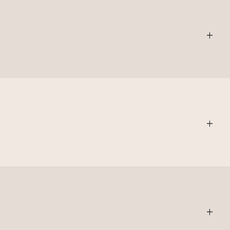
+
+
+