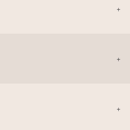
+
+
+