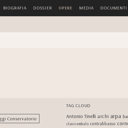
BIOGRAFIA
DOSSIER
OPERE
MEDIA
DOCUMENTI
TAG CLOUD
arpa
archi
Antonio Tinelli
ba
ggi Conservatorio
corn
contrabbasso
clavicembalo