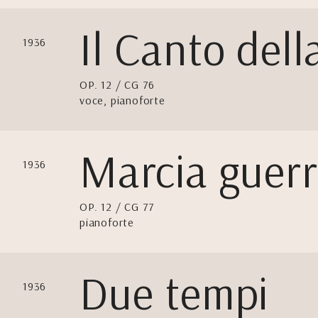
Il Canto del
1936
OP. 12 / CG 76
voce, pianoforte
Marcia guer
1936
OP. 12 / CG 77
pianoforte
Due tempi
1936