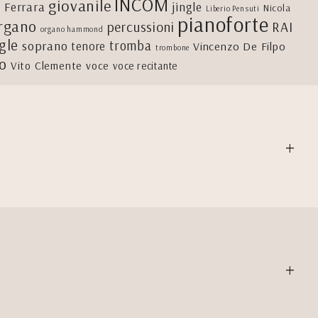
INCOM
giovanile
 Ferrara
jingle
Nicola
Liberio Pensuti
pianoforte
rgano
percussioni
RAI
organo hammond
igle
tromba
soprano
tenore
Vincenzo De Filpo
trombone
lo
Vito Clemente
voce
voce recitante
+
+