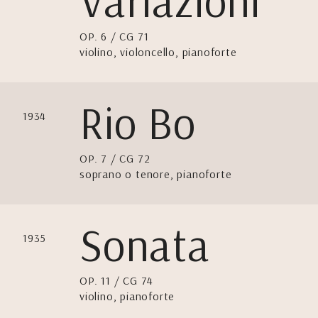
Variazioni
OP. 6 / CG 71
violino, violoncello, pianoforte
Rio Bo
1934
OP. 7 / CG 72
soprano o tenore, pianoforte
Sonata
1935
OP. 11 / CG 74
violino, pianoforte