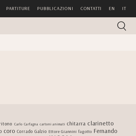
PARTITURE
PUBBLICAZIONI
CONTATTI
EN
IT
clarinetto
chitarra
ritono
Carlo Carfagna
cartoni animati
coro
Fernando
o
Corrado Galzio
Ettore Giannini
fagotto