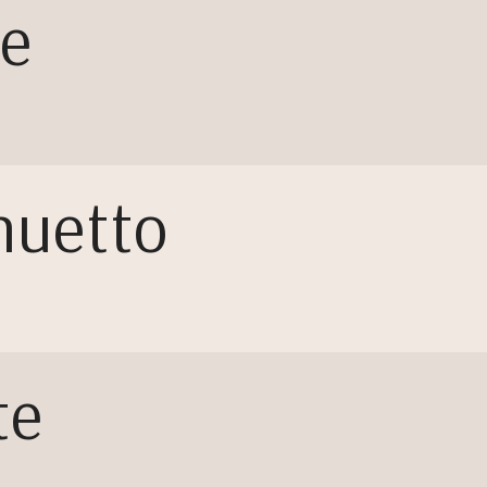
re
nuetto
te