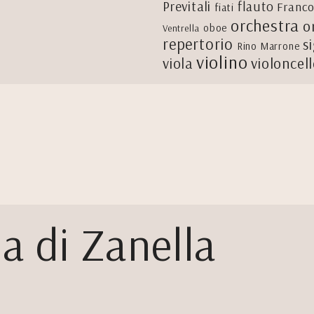
Previtali
flauto
Franco
fiati
orchestra
o
oboe
Ventrella
repertorio
s
Rino Marrone
violino
viola
violoncel
a di Zanella