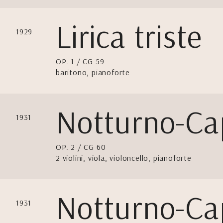
Lirica triste
1929
OP. 1 / CG 59
baritono, pianoforte
Notturno-Cap
1931
OP. 2 / CG 60
2 violini, viola, violoncello, pianoforte
Notturno-Cap
1931