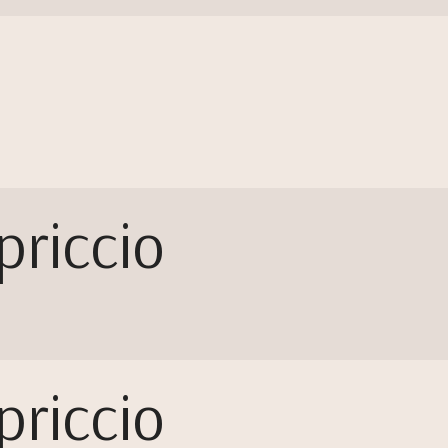
riccio
riccio