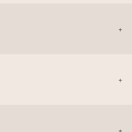
+
+
+