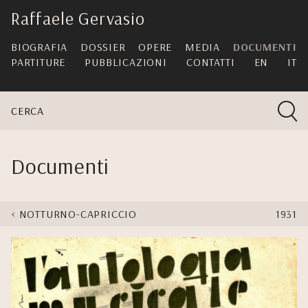
skip
Raffaele Gervasio
navigation
BIOGRAFIA
DOSSIER
OPERE
MEDIA
DOCUMENTI
PARTITURE
PUBBLICAZIONI
CONTATTI
EN
IT
CERCA
Documenti
NOTTURNO-CAPRICCIO
1931