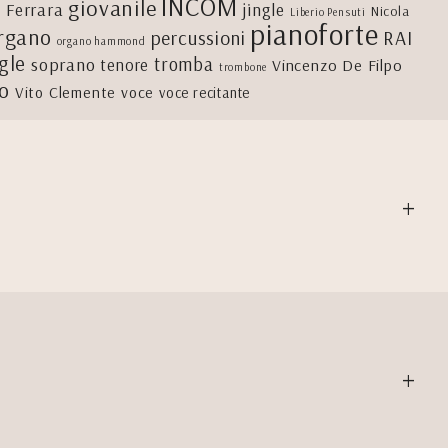
INCOM
giovanile
 Ferrara
jingle
Nicola
Liberio Pensuti
pianoforte
rgano
percussioni
RAI
organo hammond
igle
tromba
soprano
tenore
Vincenzo De Filpo
trombone
lo
Vito Clemente
voce
voce recitante
+
+