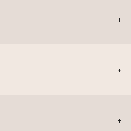
+
+
+