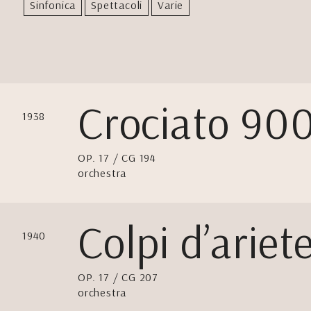
Sinfonica
Spettacoli
Varie
Crociato 90
1938
OP. 17 / CG 194
orchestra
Colpi d’ariet
1940
OP. 17 / CG 207
orchestra