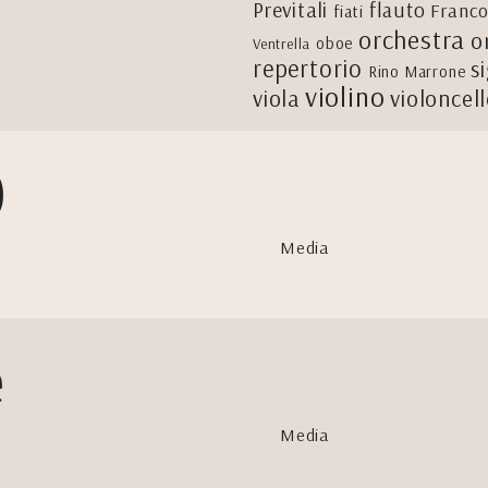
Previtali
flauto
Franco
fiati
orchestra
o
oboe
Ventrella
repertorio
s
Rino Marrone
violino
viola
violoncel
0
Media
e
Media