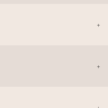
+
+
+