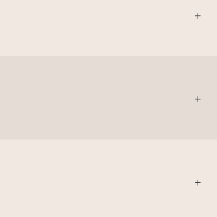
+
+
+