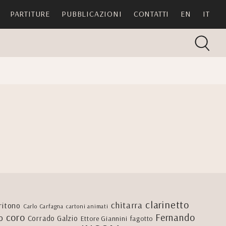
PARTITURE
PUBBLICAZIONI
CONTATTI
EN
IT
clarinetto
chitarra
ritono
Carlo Carfagna
cartoni animati
coro
Fernando
o
Corrado Galzio
Ettore Giannini
fagotto