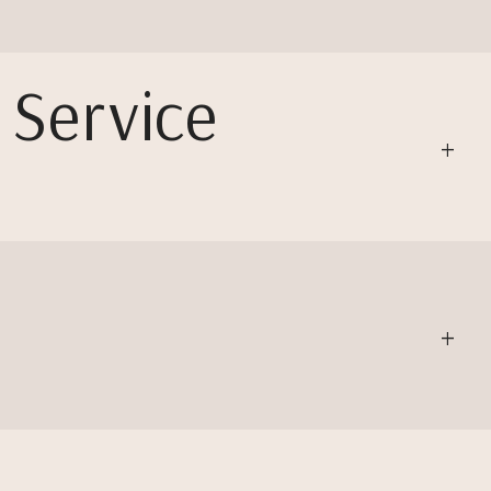
e Service
+
+