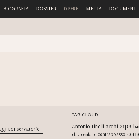
BIOGRAFIA
DOSSIER
OPERE
MEDIA
DOCUMENTI
TAG CLOUD
arpa
archi
Antonio Tinelli
ba
ggi Conservatorio
corn
contrabbasso
clavicembalo