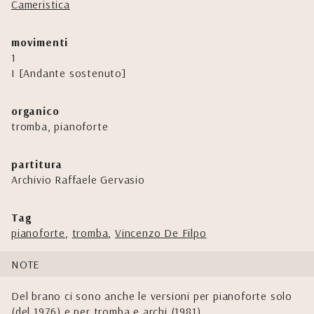
Cameristica
movimenti
1
I [Andante sostenuto]
organico
tromba, pianoforte
partitura
Archivio Raffaele Gervasio
Tag
pianoforte
,
tromba
,
Vincenzo De Filpo
NOTE
Del brano ci sono anche le versioni per pianoforte solo
(del 1976) e per tromba e archi (1981).