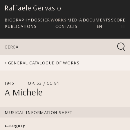
skip
Raffaele Gervasio
navigation
BIOGRAPHY
DOSSIER
WORKS
MEDIA
DOCUMENTS
SCORE
PUBLICATIONS
CONTACTS
EN
IT
CERCA
GENERAL CATALOGUE OF WORKS
1945
OP. 32 / CG 84
A Michele
MUSICAL INFORMATION SHEET
category