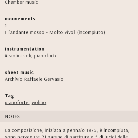
Chamber music
mouvements
1
I [andante mosso - Molto vivo] (incompiuto)
instrumentation
4 violini soli, pianoforte
sheet music
Archivio Raffaele Gervasio
Tag
pianoforte
,
violino
NOTES
La composizione, iniziata a gennaio 1975, è incompiuta,
sono pervenute 21 pagine di partitura e 5 di lucidi delle