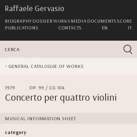
skip
Raffaele Gervasio
navigation
BIOGRAPHY
DOSSIER
WORKS
MEDIA
DOCUMENTS
SCORE
PUBLICATIONS
CONTACTS
EN
IT
CERCA
GENERAL CATALOGUE OF WORKS
1979
OP. 99 / CG 104
Concerto per quattro violini
MUSICAL INFORMATION SHEET
category