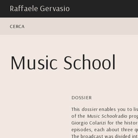
skip
Raffaele Gervasio
navigation
CERCA
Music School
DOSSIER
This
dossier
enables you to li
of the
Music School
radio pro
Giorgio Colarizi for the histor
episodes, each about three q
The broadcast was divided int