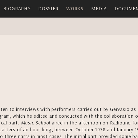
BIOGRAPHY
DOSSIER
WORKS
MEDIA
DOCUMEN
sten to interviews with performers carried out by Gervasio as 
gram, which he edited and conducted with the collaboration o
ical part.
Music School
aired in the afternoon on Radiouno fo
uarters of an hour long, between October 1978 and January 1
o three parts in most cases. The initial part provided some ba