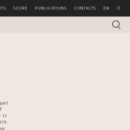
TS
SCORE
PUBLICATIONS
CONTACTS
EN
IT
part
f
r 13
979.
sic