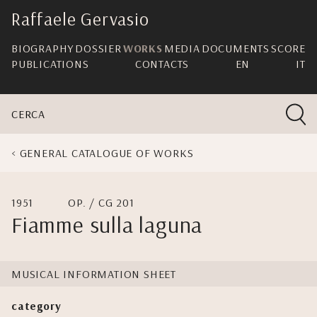
skip
Raffaele Gervasio
navigation
BIOGRAPHY
DOSSIER
WORKS
MEDIA
DOCUMENTS
SCORE
PUBLICATIONS
CONTACTS
EN
IT
CERCA
GENERAL CATALOGUE OF WORKS
1951
OP. / CG 201
Fiamme sulla laguna
MUSICAL INFORMATION SHEET
category