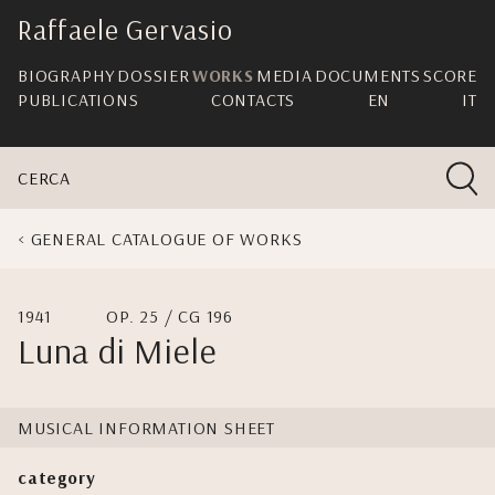
skip
Raffaele Gervasio
navigation
BIOGRAPHY
DOSSIER
WORKS
MEDIA
DOCUMENTS
SCORE
PUBLICATIONS
CONTACTS
EN
IT
CERCA
GENERAL CATALOGUE OF WORKS
1941
OP. 25 / CG 196
Luna di Miele
MUSICAL INFORMATION SHEET
category