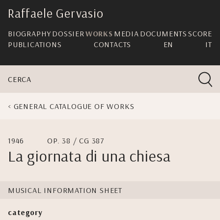
skip
Raffaele Gervasio
navigation
BIOGRAPHY
DOSSIER
WORKS
MEDIA
DOCUMENTS
SCORE
PUBLICATIONS
CONTACTS
EN
IT
CERCA
GENERAL CATALOGUE OF WORKS
1946
OP. 38 / CG 387
La giornata di una chiesa
MUSICAL INFORMATION SHEET
category