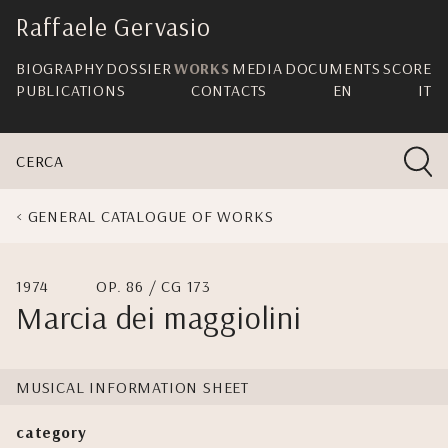
skip
Raffaele Gervasio
navigation
BIOGRAPHY
DOSSIER
WORKS
MEDIA
DOCUMENTS
SCORE
PUBLICATIONS
CONTACTS
EN
IT
CERCA
GENERAL CATALOGUE OF WORKS
1974
OP. 86 / CG 173
Marcia dei maggiolini
MUSICAL INFORMATION SHEET
category