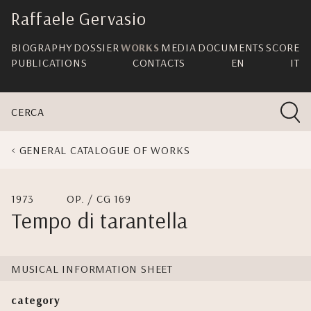
skip
Raffaele Gervasio
navigation
BIOGRAPHY
DOSSIER
WORKS
MEDIA
DOCUMENTS
SCORE
PUBLICATIONS
CONTACTS
EN
IT
CERCA
GENERAL CATALOGUE OF WORKS
1973
OP. / CG 169
Tempo di tarantella
MUSICAL INFORMATION SHEET
category