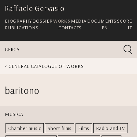
skip
Raffaele Gervasio
navigation
BIOGRAPHY
DOSSIER
WORKS
MEDIA
DOCUMENTS
SCORE
PUBLICATIONS
CONTACTS
EN
IT
CERCA
GENERAL CATALOGUE OF WORKS
baritono
MUSICA
Chamber music
Short films
Films
Radio and TV