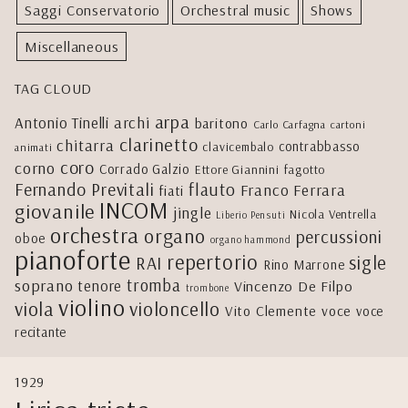
Saggi Conservatorio
Orchestral music
Shows
Miscellaneous
TAG CLOUD
arpa
archi
Antonio Tinelli
baritono
Carlo Carfagna
cartoni
clarinetto
chitarra
contrabbasso
clavicembalo
animati
coro
corno
Corrado Galzio
Ettore Giannini
fagotto
Fernando Previtali
flauto
Franco Ferrara
fiati
INCOM
giovanile
jingle
Nicola Ventrella
Liberio Pensuti
orchestra
organo
percussioni
oboe
organo hammond
pianoforte
repertorio
sigle
RAI
Rino Marrone
tromba
soprano
tenore
Vincenzo De Filpo
trombone
violino
viola
violoncello
Vito Clemente
voce
voce
recitante
1929