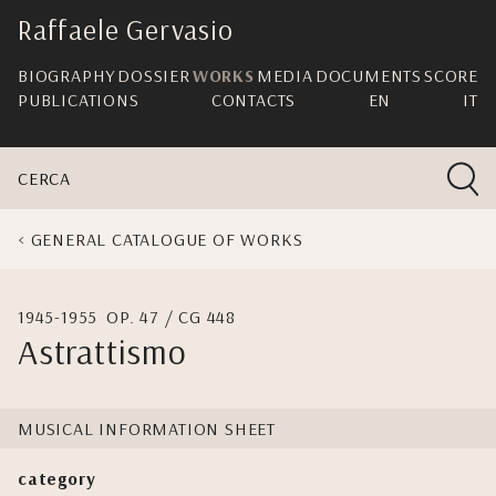
skip
Raffaele Gervasio
navigation
BIOGRAPHY
DOSSIER
WORKS
MEDIA
DOCUMENTS
SCORE
PUBLICATIONS
CONTACTS
EN
IT
CERCA
GENERAL CATALOGUE OF WORKS
1945-1955
OP. 47 / CG 448
Astrattismo
MUSICAL INFORMATION SHEET
category