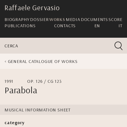
skip
Raffaele Gervasio
navigation
BIOGRAPHY
DOSSIER
WORKS
MEDIA
DOCUMENTS
SCORE
PUBLICATIONS
CONTACTS
EN
IT
CERCA
GENERAL CATALOGUE OF WORKS
1991
OP. 126 / CG 123
Parabola
MUSICAL INFORMATION SHEET
category