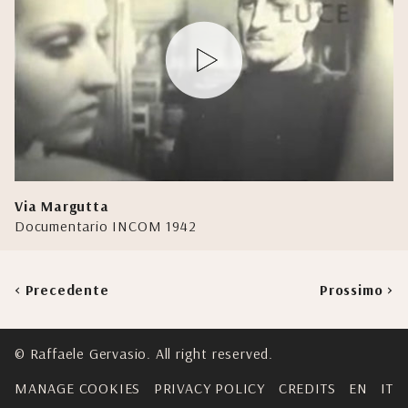
Via Margutta
Documentario INCOM 1942
< Precedente
Prossimo >
© Raffaele Gervasio. All right reserved.
MANAGE COOKIES
PRIVACY POLICY
CREDITS
EN
IT