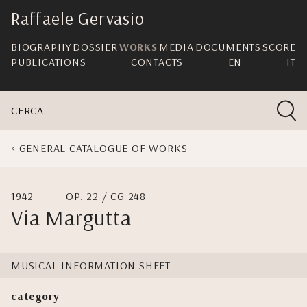
skip
Raffaele Gervasio
navigation
BIOGRAPHY
DOSSIER
WORKS
MEDIA
DOCUMENTS
SCORE
PUBLICATIONS
CONTACTS
EN
IT
CERCA
GENERAL CATALOGUE OF WORKS
1942
OP. 22 / CG 248
Via Margutta
MUSICAL INFORMATION SHEET
category